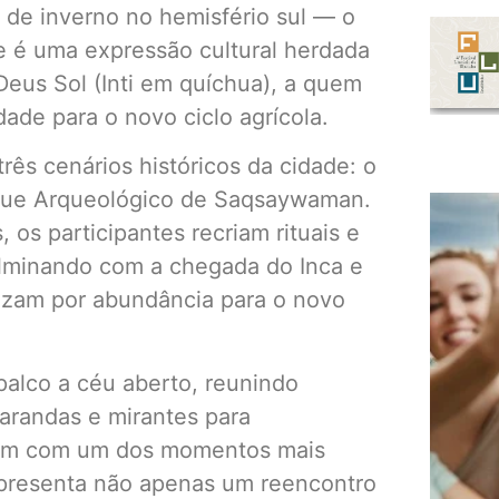
 de inverno no hemisfério sul — o
 e é uma expressão cultural herdada
eus Sol (Inti em quíchua), a quem
ade para o novo ciclo agrícola.
rês cenários históricos da cidade: o
rque Arqueológico de Saqsaywaman.
, os participantes recriam rituais e
ulminando com a chegada do Inca e
rezam por abundância para o novo
palco a céu aberto, reunindo
varandas e mirantes para
rem com um dos momentos mais
representa não apenas um reencontro