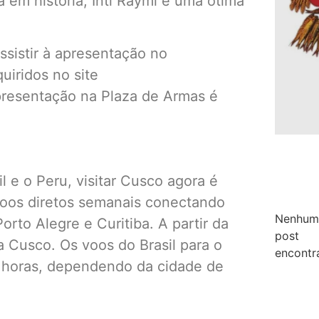
a em história, Inti Raymi é uma ótima
ssistir à apresentação no
iridos no site
apresentação na Plaza de Armas é
l e o Peru, visitar Cusco agora é
voos diretos semanais conectando
Nenhum
orto Alegre e Curitiba. A partir da
post
a Cusco. Os voos do Brasil para o
encontr
o horas, dependendo da cidade de