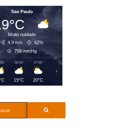
Sao Paulo
19°C
Muito nublado
4.9 m/s
62%
758
mmHg
:00
06:00
07:00
08:00
09:00
10:00
11:00
12:0
›
°C
19°C
20°C
21°C
23°C
23°C
25°C
26°