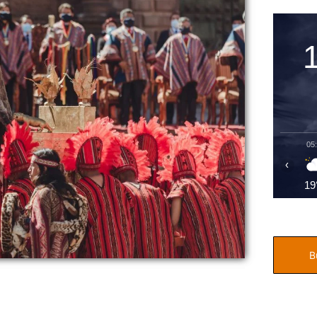
05
‹
19