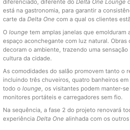
diferenciado, diferente do
Delta One Lounge
d
está na gastronomia, para garantir a consistên
carte da
Delta One
com a qual os clientes es
O
lounge
tem amplas janelas que emolduram a 
espaço aconchegante com luz natural. Obras d
decoram o ambiente, trazendo uma sensação 
cultura da cidade.
As comodidades do salão promovem tanto o r
incluindo três chuveiros, quatro banheiros em
todo o
lounge
, os visitantes podem manter-s
monitores portáteis e carregadores sem fio.
Na sequência, a fase 2 do projeto renovará t
experiência
Delta One
alinhada com os outro