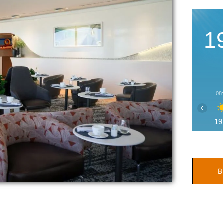
1
08
‹
19