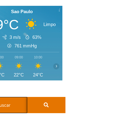
Sao Paulo
9°C
Limpo
3 m/s
63%
761
mmHg
:00
09:00
10:00
11:00
12:00
13:00
14:00
15:0
›
°C
22°C
24°C
26°C
27°C
28°C
27°C
24°