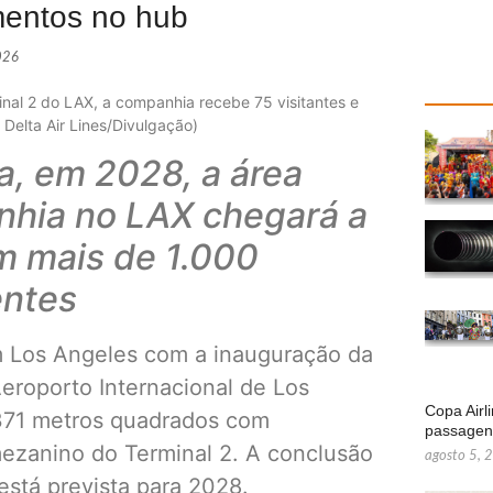
imentos no hub
026
al 2 do LAX, a companhia recebe 75 visitantes e
Delta Air Lines/Divulgação)
a, em 2028, a área
anhia no LAX chegará a
m mais de 1.000
entes
m Los Angeles com a inauguração da
eroporto Internacional de Los
Copa Airl
371 metros quadrados com
passage
mezanino do Terminal 2. A conclusão
agosto 5, 
está prevista para 2028.