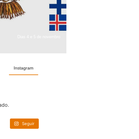
Dias 4 e 5 de novembro
Instagram
ado.
Seguir