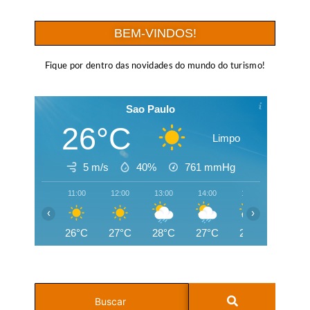
BEM-VINDOS!
Fique por dentro das novidades do mundo do turismo!
Sao Paulo
26°C
Limpo
5 m/s
40%
761
mmHg
11:00
12:00
13:00
14:00
15:00
16:00
‹
›
26°C
27°C
28°C
27°C
24°C
22°C