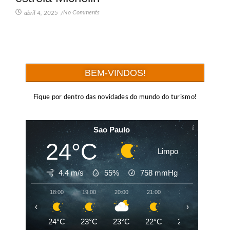
No Comments
abril 4, 2025
/
BEM-VINDOS!
Fique por dentro das novidades do mundo do turismo!
Sao Paulo
24°C
Limpo
4.4 m/s
55%
758
mmHg
18:00
19:00
20:00
21:00
22:00
23:00
‹
›
24°C
23°C
23°C
22°C
22°C
21°C