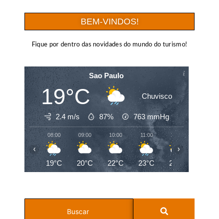
BEM-VINDOS!
Fique por dentro das novidades do mundo do turismo!
Sao Paulo
19°C
Chuvisco
2.4 m/s
87%
763
mmHg
08:00
09:00
10:00
11:00
12:00
13:00
‹
›
19°C
20°C
22°C
23°C
24°C
25°C