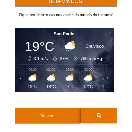
BEM-VINDOS!
Fique por dentro das novidades do mundo do turismo!
Sao Paulo
19°C
Chuvisco
3.1 m/s
87%
760
mmHg
00:00
01:00
02:00
03:00
04:00
05:00
‹
›
19°C
18°C
17°C
17°C
17°C
17°C