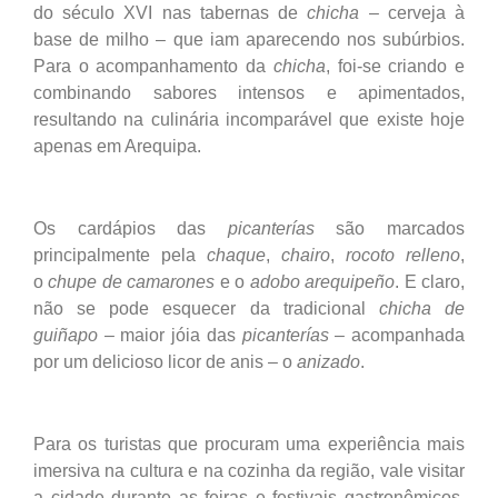
do século XVI nas tabernas de
chicha
– cerveja à
base de milho – que iam aparecendo nos subúrbios.
Para o acompanhamento da
chicha
, foi-se criando e
combinando sabores intensos e apimentados,
resultando na culinária incomparável que existe hoje
apenas em Arequipa.
Os cardápios das
picanterías
são marcados
principalmente pela
chaque
,
chairo
,
rocoto relleno
,
o
chupe de camarones
e o
adobo arequipeño
. E claro,
não se pode esquecer da tradicional
chicha de
guiñapo
– maior jóia das
picanterías
– acompanhada
por um delicioso licor de anis – o
anizado
.
Para os turistas que procuram uma experiência mais
imersiva na cultura e na cozinha da região, vale visitar
a cidade durante as feiras e festivais gastronômicos,