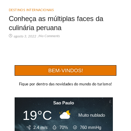
DESTINOS INTERNACIONAIS
Conheça as múltiplas faces da
culinária peruana
No Comments
agosto 3, 2022
/
BEM-VINDOS!
Fique por dentro das novidades do mundo do turismo!
Sao Paulo
19°C
Muito nublado
2.4 m/s
70%
760
mmHg