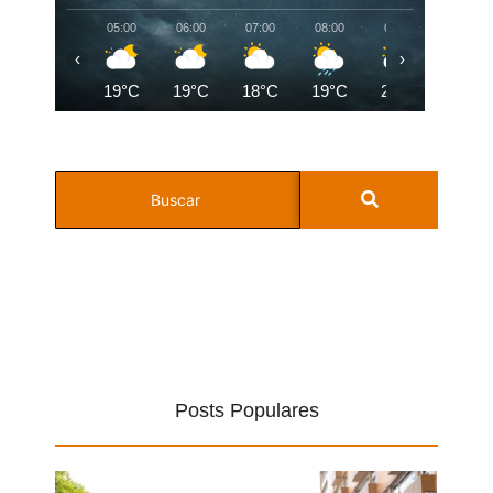
05:00
06:00
07:00
08:00
09:00
10:00
‹
›
19°C
19°C
18°C
19°C
20°C
22°C
Posts Populares