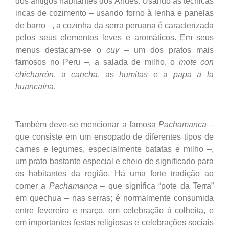
dos antigos habitantes dos Andes. Usando as técnicas
incas de cozimento – usando forno à lenha e panelas
de barro –, a cozinha da serra peruana é caracterizada
pelos seus elementos leves e aromáticos. Em seus
menus destacam-se o
cuy
– um dos pratos mais
famosos no Peru –, a salada de milho, o
mote con
chicharrón
, a
cancha
, as
humitas
e a
papa a la
huancaína
.
Também deve-se mencionar a famosa
Pachamanca
–
que consiste em um ensopado de diferentes tipos de
carnes e legumes, especialmente batatas e milho –,
um prato bastante especial e cheio de significado para
os habitantes da região. Há uma forte tradição ao
comer a
Pachamanca
– que significa “pote da Terra”
em quechua – nas serras; é normalmente consumida
entre fevereiro e março, em celebração à colheita, e
em importantes festas religiosas e celebrações sociais