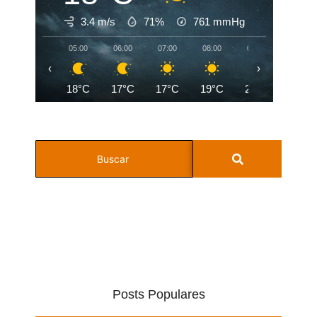
3.4 m/s
71%
761
mmHg
05:00
06:00
07:00
08:00
09:00
10:00
‹
›
18°C
17°C
17°C
19°C
22°C
24°C
Posts Populares