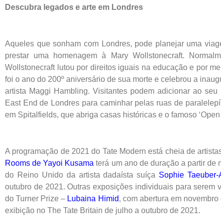
Descubra legados e arte em Londres
Aqueles que sonham com Londres, pode planejar uma viagem
prestar uma homenagem à Mary Wollstonecraft. Normalm
Wollstonecraft lutou por direitos iguais na educação e por m
foi o ano do 200º aniversário de sua morte e celebrou a ina
artista Maggi Hambling. Visitantes podem adicionar ao seu i
East End de Londres para caminhar pelas ruas de paralelepí
em Spitalfields, que abriga casas históricas e o famoso ‘Open
A programação de 2021 do Tate Modern está cheia de artist
Rooms de Yayoi Kusama
terá um ano de duração a partir de 
do Reino Unido da artista dadaísta suíça
Sophie Taeuber-
outubro de 2021. Outras exposições individuais para serem v
do Turner Prize –
Lubaina Himid
, com abertura em novembro
exibição no The Tate Britain de julho a outubro de 2021.