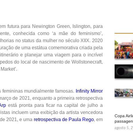
 futura para Newington Green, Islington, para
ente, conhecida como ‘a mãe do feminismo’,
elhorias no status da mulher no século XIIX. 2020
uguração de uma estátua comemorativa criada pela
tinerário e planejar uma viagem para o incrível
pedos do local de nascimento de Wollstonecraft,
 Market’.
as femininas mundialmente famosas.
Infinity Mirror
março de 2021, enquanto a primeira retrospectiva
Arp
está pronta para ficar na capital de julho a
istas incluem uma exibição da artista vencedora
Copa Airl
 de 2021, e uma
retrospectiva de Paula Rego
, em
passage
agosto 5, 