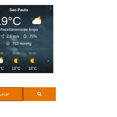
Sao Paulo
19°C
Maioritariamente limpo
2.6 m/s
75%
763
mmHg
:00
01:00
02:00
03:00
04:00
05:00
06:00
07:0
›
°C
18°C
18°C
18°C
18°C
18°C
18°C
18°