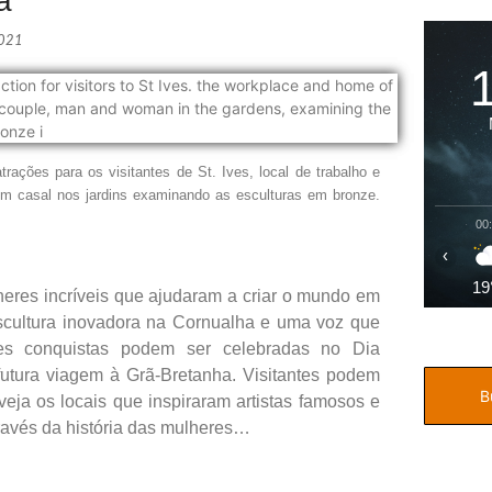
a
2021
ações para os visitantes de St. Ives, local de trabalho e
 Um casal nos jardins examinando as esculturas em bronze.
00
‹
19
lheres incríveis que ajudaram a criar o mundo em
escultura inovadora na Cornualha e uma voz que
es conquistas podem ser celebradas no Dia
futura viagem à Grã-Bretanha. Visitantes podem
ja os locais que inspiraram artistas famosos e
través da história das mulheres…