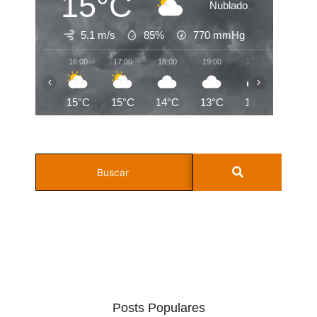
15°C
Nublado
5.1 m/s
85%
770
mmHg
16:00
17:00
18:00
19:00
20:00
21:00
‹
›
15°C
15°C
14°C
13°C
13°C
13°C
Posts Populares