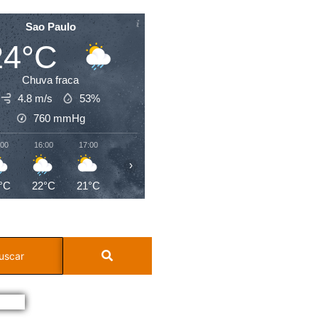
Sao Paulo
24°C
Chuva fraca
4.8 m/s
53%
760
mmHg
:00
16:00
17:00
18:00
19:00
20:00
21:00
22:0
›
°C
22°C
21°C
20°C
19°C
19°C
19°C
19°