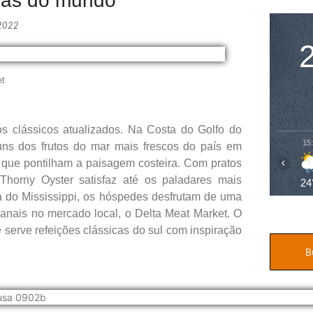
has do mundo
 2022
et
os clássicos atualizados. Na Costa do Golfo do
15
uns dos frutos do mar mais frescos do país em
‹
, que pontilham a paisagem costeira. Com pratos
horny Oyster satisfaz até os paladares mais
24
a do Mississippi, os hóspedes desfrutam de uma
sanais no mercado local, o Delta Meat Market. O
erve refeições clássicas do sul com inspiração