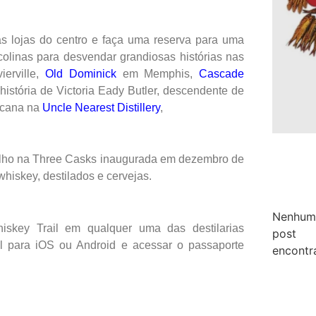
as lojas do centro e faça uma reserva para uma
colinas para desvendar grandiosas histórias nas
erville,
Old Dominick
em Memphis,
Cascade
istória de Victoria Eady Butler, descendente de
ricana na
Uncle Nearest Distillery
,
e olho na Three Casks inaugurada em dezembro de
hiskey, destilados e cervejas.
Nenhum
iskey Trail em qualquer uma das destilarias
post
ail para iOS ou Android e acessar o passaporte
encontr