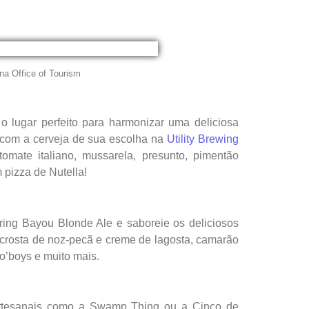
na Office of Tourism
 lugar perfeito para harmonizar uma deliciosa
 com a cerveja de sua escolha na
Utility Brewing
mate italiano, mussarela, presunto, pimentão
 pizza de Nutella!
ring Bayou Blonde Ale e saboreie os deliciosos
 crosta de noz-pecã e creme de lagosta, camarão
o’boys e muito mais.
artesanais como a Swamp Thing ou a Cinco de