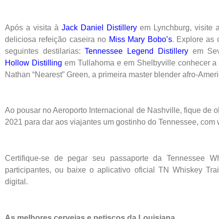
Após a visita à
Jack Daniel Distillery
em Lynchburg, visite 
deliciosa refeição caseira no
Miss Mary Bobo’s
. Explore as 
seguintes destilarias:
Tennessee Legend Distillery
em Sevi
Hollow Distilling
em Tullahoma e em Shelbyville conhecer a h
Nathan “Nearest” Green, a primeira master blender afro-Ame
Ao pousar no Aeroporto Internacional de Nashville, fique d
2021 para dar aos viajantes um gostinho do Tennessee, com w
Certifique-se de pegar seu passaporte da Tennessee Wh
participantes, ou baixe o aplicativo oficial TN Whiskey Tr
digital.
As melhores cervejas e petiscos da Louisiana