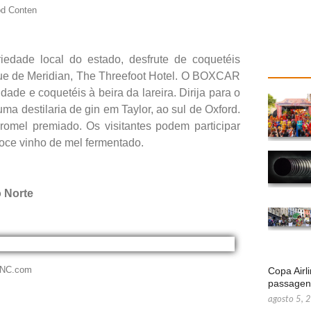
od Conten
iedade local do estado, desfrute de coquetéis
ique de Meridian, The Threefoot Hotel. O BOXCAR
ade e coquetéis à beira da lareira. Dirija para o
ma destilaria de gin em Taylor, ao sul de Oxford.
mel premiado. Os visitantes podem participar
oce vinho de mel fermentado.
o Norte
itNC.com
Copa Airl
passage
agosto 5, 