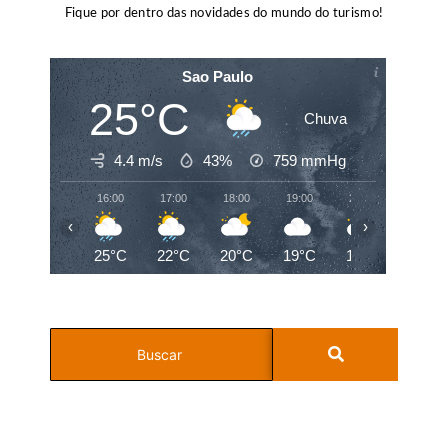
Fique por dentro das novidades do mundo do turismo!
Sao Paulo
25°C
Chuva
4.4 m/s
43%
759
mmHg
16:00
17:00
18:00
19:00
20:00
21:00
‹
›
25°C
22°C
20°C
19°C
18°C
18°C