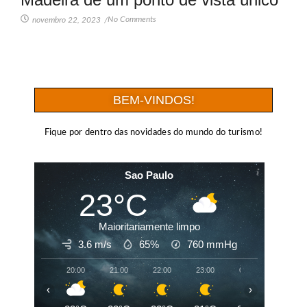
No Comments
novembro 22, 2023
/
BEM-VINDOS!
Fique por dentro das novidades do mundo do turismo!
Sao Paulo
23°C
Maioritariamente limpo
3.6 m/s
65%
760
mmHg
20:00
21:00
22:00
23:00
00:00
01:00
‹
›