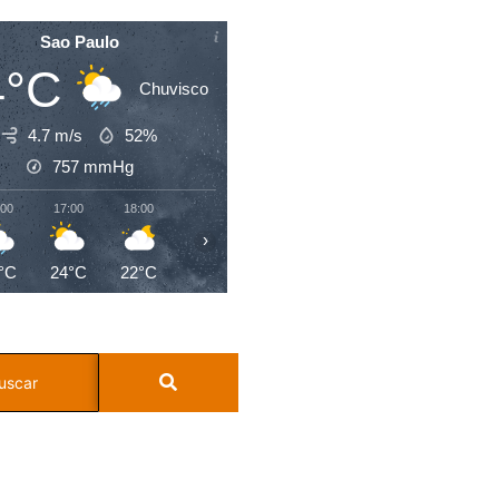
Sao Paulo
4°C
Chuvisco
4.7 m/s
52%
757
mmHg
:00
17:00
18:00
19:00
20:00
21:00
22:00
23:0
›
°C
24°C
22°C
21°C
20°C
20°C
19°C
18°