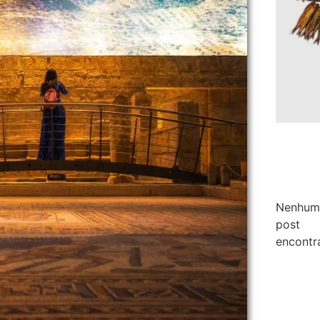
Nenhum
post
encontr