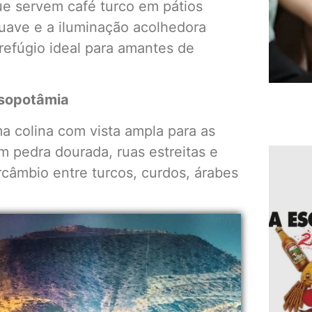
ue servem café turco em pátios
suave e a iluminação acolhedora
refúgio ideal para amantes de
esopotâmia
a colina com vista ampla para as
 pedra dourada, ruas estreitas e
rcâmbio entre turcos, curdos, árabes