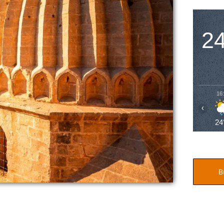
2
16
‹
24