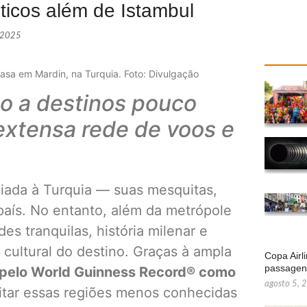
sticos além de Istambul
 2025
asa em Mardin, na Turquia. Foto: Divulgação
so a destinos pouco
extensa rede de voos e
iada à Turquia — suas mesquitas,
país. No entanto, além da metrópole
des tranquilas, história milenar e
 cultural do destino. Graças à ampla
Copa Airl
passage
a pelo World Guinness Record® como
agosto 5, 
sitar essas regiões menos conhecidas