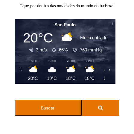
Fique por dentro das novidades do mundo do turismo!
Sao Paulo
20°C
Muito nublado
3 m/s
66%
760
mmHg
18:00
19:00
20:00
21:00
22:00
23:00
‹
›
20°C
19°C
18°C
18°C
18°C
19°C