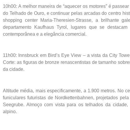
10h00: A melhor maneira de “aquecer os motores” é passear 
do Telhado de Ouro, e continuar pelas arcadas do centro histó
shopping center Maria-Theresien-Strasse, a brilhante ga
departamento Kaufhaus Tyrol, lugares que se destacam p
contemporânea e a elegância comercial.
11h00: Innsbruck em Bird’s Eye View – a vista da City Tower 
Corte: as figuras de bronze renascentistas de tamanho sobr
da cidade.
Altitude média, mais especificamente, a 1.900 metros. No c
funiculares futuristas de Nordkettenbahnen, projetados pel
Seegrube. Almoço com vista para os telhados da cidade, 
alpino.