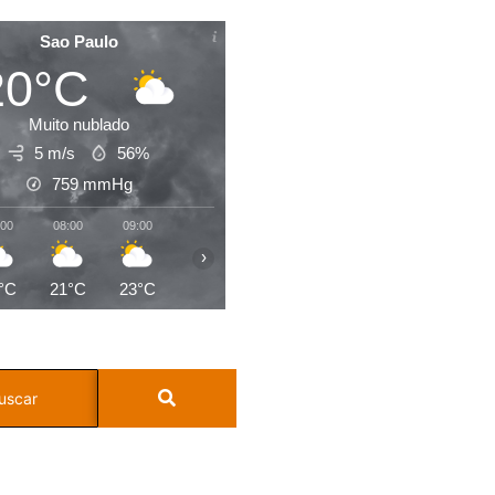
Sao Paulo
20°C
Muito nublado
5 m/s
56%
759
mmHg
:00
08:00
09:00
10:00
11:00
12:00
13:00
14:0
›
°C
21°C
23°C
23°C
25°C
26°C
27°C
28°