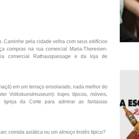
o. Caminhe pela cidade velha com seus edifícios
aça compras na rua comercial Maria-Theresien-
eria comercial Rathauspassage e da loja de
 maçã) em um terraço ensolarado, nada melhor do
ler Volkskunstmuseum): trajes típicos, móveis,
 a Igreja da Corte para admirar as fantasias
er, comida asiática ou um almoço tirolês típico?