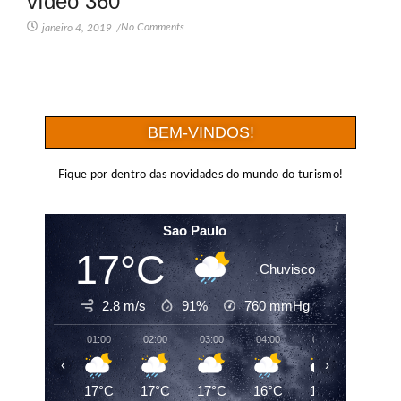
vídeo 360
No Comments
janeiro 4, 2019
/
BEM-VINDOS!
Fique por dentro das novidades do mundo do turismo!
Sao Paulo
17°C
Chuvisco
2.8 m/s
91%
760
mmHg
01:00
02:00
03:00
04:00
05:00
06:00
‹
›
17°C
17°C
17°C
16°C
16°C
16°C