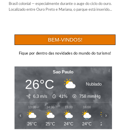
Brasil colonial — especialmente durante o auge do ciclo do ouro.
Localizado entre Ouro Preto e Mariana, o parque está inserido...
BEM-VINDOS!
Fique por dentro das novidades do mundo do turismo!
Sao Paulo
26°C
Nublado
6.3 m/s
41%
758
mmHg
13:00
14:00
15:00
16:00
17:00
18:00
‹
›
26°C
25°C
24°C
24°C
24°C
22°C