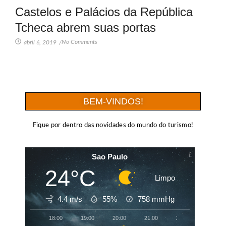
Castelos e Palácios da República
Tcheca abrem suas portas
No Comments
abril 6, 2019
/
BEM-VINDOS!
Fique por dentro das novidades do mundo do turismo!
Sao Paulo
24°C
Limpo
4.4 m/s
55%
758
mmHg
18:00
19:00
20:00
21:00
22:00
23:00