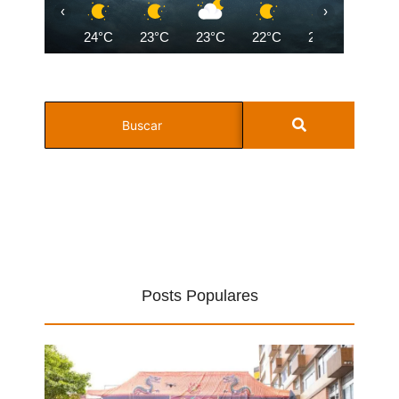
‹
›
24°C
23°C
23°C
22°C
22°C
21°C
Posts Populares