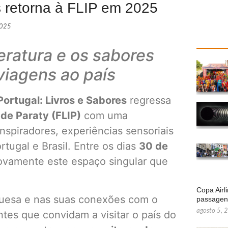
s retorna à FLIP em 2025
2025
teratura e os sabores
 viagens ao país
ortugal: Livros e Sabores
regressa
 de Paraty (FLIP)
com uma
nspiradores, experiências sensoriais
tugal e Brasil. Entre os dias
30 de
novamente este espaço singular que
Copa Airl
guesa e nas suas conexões com o
passage
agosto 5, 
ntes que convidam a visitar o país do