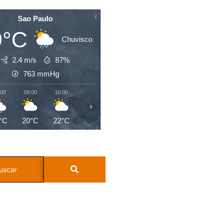
Sao Paulo
9°C
Chuvisco
2.4 m/s
87%
763
mmHg
:00
09:00
10:00
11:00
12:00
13:00
14:00
15:0
›
°C
20°C
22°C
23°C
24°C
25°C
25°C
23°