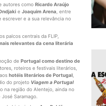
úne autores como
Ricardo Araújo
Ondjaki
e
Joaquim Arena
, entre
 escrever e a sua relevância no
s palcos centrais da FLIP,
is relevantes da cena literária
omoção de
Portugal como destino de
res, roteiros e festivais literários,
 aos
hotéis literários de Portugal
,
io do projeto
Viagem a Portugal
o na região do Alentejo, ainda no
e José Saramago.