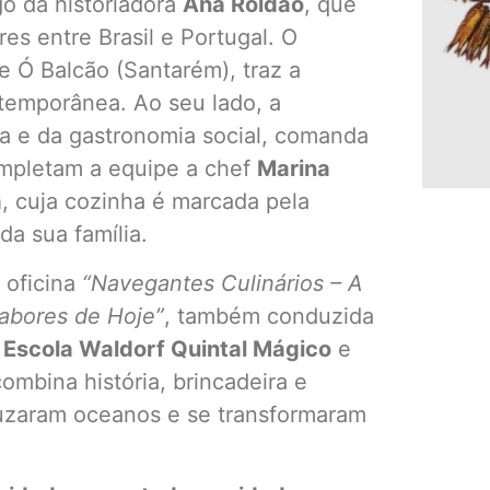
go da historiadora
Ana Roldão
, que
es entre Brasil e Portugal. O
te Ó Balcão (Santarém), traz a
temporânea. Ao seu lado, a
ara e da gastronomia social, comanda
ompletam a equipe a chef
Marina
a
, cuja cozinha é marcada pela
da sua família.
 oficina
“Navegantes Culinários – A
abores de Hoje”
, também conduzida
a
Escola Waldorf Quintal Mágico
e
ombina história, brincadeira e
uzaram oceanos e se transformaram