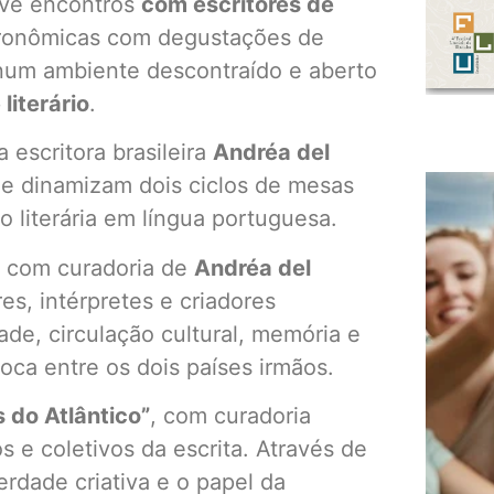
ove encontros
com escritores de
tronômicas com degustações de
, num ambiente descontraído e aberto
 literário
.
a escritora brasileira
Andréa del
ue dinamizam dois ciclos de mesas
o literária em língua portuguesa.
, com curadoria de
Andréa del
es, intérpretes e criadores
de, circulação cultural, memória e
oca entre os dois países irmãos.
 do Atlântico”
, com curadoria
s e coletivos da escrita. Através de
rdade criativa e o papel da