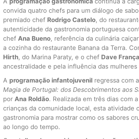
A
programação gastronômica
continua a car
convida quatro chefs para um diálogo de sabor
premiado chef
Rodrigo Castelo
, do restauran
autenticidade da gastronomia portuguesa con
chef
Ana Bueno
, referência da culinária caiç
a cozinha do restaurante Banana da Terra. C
Hirth
, do Marina Paraty, e o chef
Dave Franç
ancestralidade e pela influência das mulheres 
A
programação infantojuvenil
regressa com a
Magia de Portugal: dos Descobrimentos aos S
por
Ana Roldão
. Realizada em três dias com 
crianças da comunidade local, esta atividade c
gastronomia para mostrar como os sabores cr
ao longo do tempo.