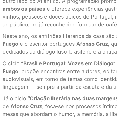
outro lado do Atlântico. A programação prom
ambos os países
e oferece experiências gas
vinhos, petiscos e doces típicos de Portugal
ao público, no já reconhecido formato de
café
Neste ano, os anfitriões literários da casa são 
Fuego
e o escritor português
Afonso Cruz
, q
dedicados ao diálogo luso-brasileiro e à criaçã
O ciclo
“Brasil e Portugal: Vozes em Diálogo”
Fuego
, propõe encontros entre autores, editor
audiovisuais, em torno de temas como identida
linguagem — sempre a partir da escuta e da tr
Já o ciclo
“Criação literária nas duas margens
de
Afonso Cruz
, foca-se nos processos íntimo
mesas que abordam o humor, a memória, a libe