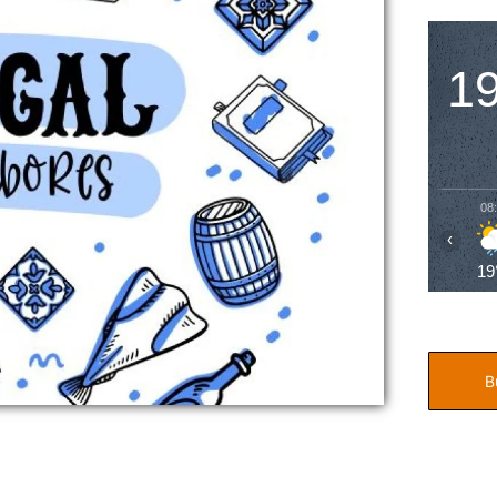
1
08
‹
19