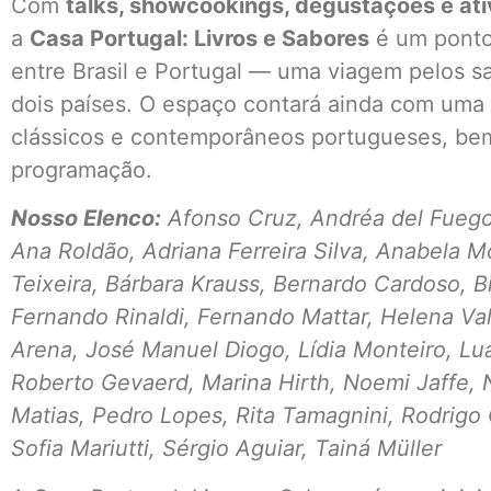
Com
talks, showcookings, degustações e ati
a
Casa Portugal: Livros e Sabores
é um ponto
entre Brasil e Portugal — uma viagem pelos s
dois países. O espaço contará ainda com uma l
clássicos e contemporâneos portugueses, bem
programação.
Nosso Elenco:
Afonso Cruz, Andréa del Fuego
Ana Roldão, Adriana Ferreira Silva, Anabela M
Teixeira, Bárbara Krauss, Bernardo Cardoso, 
Fernando Rinaldi, Fernando Mattar, Helena Val
Arena, José Manuel Diogo, Lídia Monteiro, L
Roberto Gevaerd, Marina Hirth, Noemi Jaffe, 
Matias, Pedro Lopes, Rita Tamagnini, Rodrigo 
Sofia Mariutti, Sérgio Aguiar, Tainá Müller