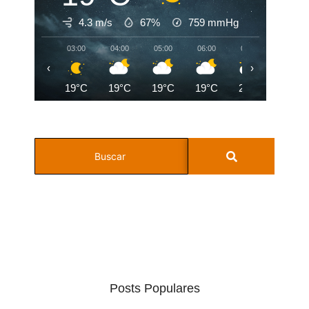
4.3 m/s
67%
759
mmHg
03:00
04:00
05:00
06:00
07:00
08:00
‹
›
19°C
19°C
19°C
19°C
20°C
21°C
Posts Populares