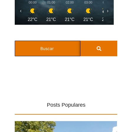
00:00
01:00
02:00
03:00
04:00
05:00
‹
›
22°C
21°C
21°C
21°C
20°C
19°C
Posts Populares