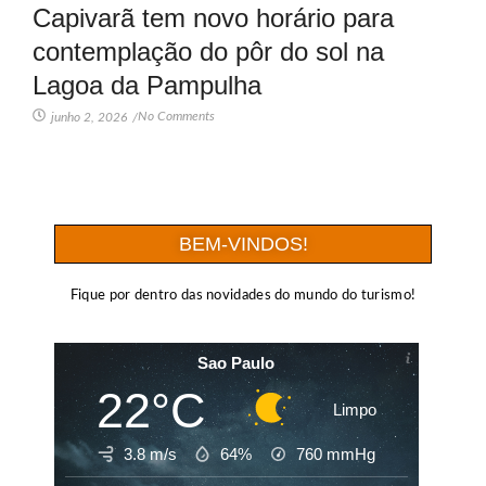
Capivarã tem novo horário para
contemplação do pôr do sol na
Lagoa da Pampulha
No Comments
junho 2, 2026
/
BEM-VINDOS!
Fique por dentro das novidades do mundo do turismo!
Sao Paulo
22°C
Limpo
3.8 m/s
64%
760
mmHg