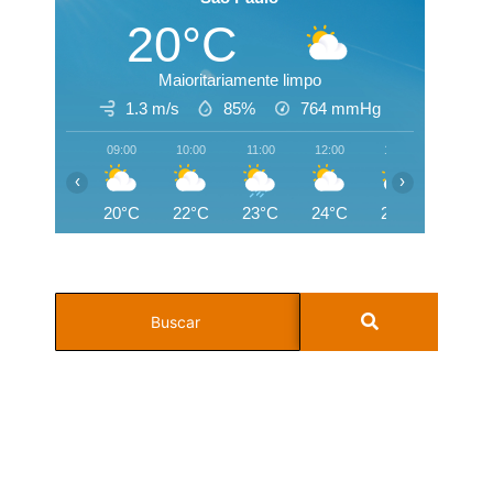
20°C
Maioritariamente limpo
1.3 m/s
85%
764
mmHg
09:00
10:00
11:00
12:00
13:00
14:00
‹
›
20°C
22°C
23°C
24°C
25°C
25°C