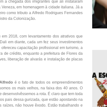
om a chegada dos imigrantes que ali instalaram
a Veneza, em homenagem à cidade italiana. Já a
eiro como tributo a Alfredo Rodrigues Fernandes
istro da Colonização.
iu em 2018, com levantamento dos atrativos que
. Dali em diante, cada um fez seus investimentos
 ofereceu capacitação profissional em turismo, a
a de crédito, enquanto a prefeitura de Flores da
s, liberação de alvarás e instalação de placas
Alfredo
é o fato de todos os empreendimentos
 somos os mais velhos, na faixa dos 40 anos. O
ue desenvolvêssemos a rota. É claro que tem toda
dos pais dessa gurizada, que estão apostando na
s raízes, não houve êxodo. Estão trabalhando e