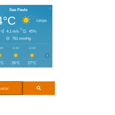
Sao Paulo
4°C
Limpo
4.1 m/s
45%
761
mmHg
:00
11:00
12:00
13:00
14:00
15:00
16:00
17:0
›
°C
26°C
27°C
28°C
27°C
24°C
22°C
21°