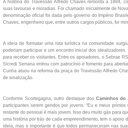
A história do Travessão Alfredo Chaves remonta a 1884, c
suas lavouras e moradias. Foi chamado inicialmente de Nov
denominação oficial foi dada pelo governo do Império Brasil
Chaves, engenheiro que, entre outros cargos públicos, foi min
A ideia de formatar uma rota turística na comunidade surg
poderiam participar e um encontro inicial dos idealizadores
para receber os visitantes. Entre os apoiadores, o Sebrae RS
Sicredi Serrana entrou com patrocínio e fomento para abertur
Cunha atuou na reforma da praça do Travessão Alfredo Chave
de sinalização.
Conforme Scortegagna, outro destaque dos
Caminhos do 
participantes serem geridos por jovens. “Eu e meus primos
restante do pessoal é mais jovem. Isso deu muito gás para q
uma história por trás de cada empreendimento, tem o apoio 
ideia, mas o importante é que todos permaneceram nas sua