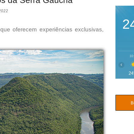
icos da Serra Gaúcha
 2022
2
que oferecem experiências exclusivas,
10
‹
24