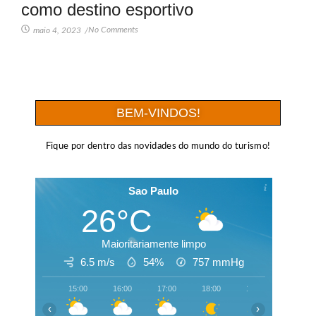
como destino esportivo
No Comments
maio 4, 2023
/
BEM-VINDOS!
Fique por dentro das novidades do mundo do turismo!
Sao Paulo
26°C
Maioritariamente limpo
6.5 m/s
54%
757
mmHg
15:00
16:00
17:00
18:00
19:00
20:00
‹
›