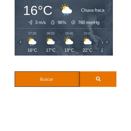
16°C
Chuva fraca
3 m/s
96%
760
mmHg
07:00
08:00
09:00
10:00
11:00
12:00
‹
›
16°C
17°C
19°C
22°C
24°C
25°C