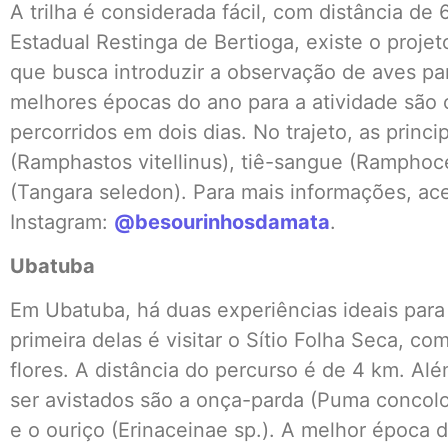
A trilha é considerada fácil, com distância de 
Estadual Restinga de Bertioga, existe o projet
que busca introduzir a observação de aves par
melhores épocas do ano para a atividade são 
percorridos em dois dias. No trajeto, as princ
(Ramphastos vitellinus), tiê-sangue (Ramphoce
(Tangara seledon). Para mais informações, ac
Instagram:
@besourinhosdamata
.
Ubatuba
Em Ubatuba, há duas experiências ideais para
primeira delas é visitar o Sítio Folha Seca, c
flores. A distância do percurso é de 4 km. Al
ser avistados são a onça-parda (Puma concolor)
e o ouriço (Erinaceinae sp.). A melhor época 