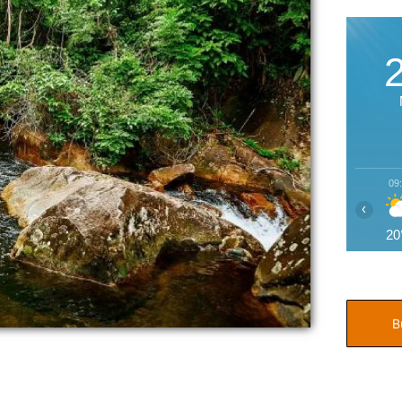
09
‹
20