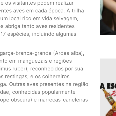
e os visitantes podem realizar
entes aves em cada época. A trilha
 um local rico em vida selvagem,
ea abriga tanto aves residentes
117 espécies, incluindo algumas
a garça-branca-grande (Ardea alba),
anto em manguezais e regiões
imus ruber), reconhecidos por sua
restingas; e os colhereiros
nga. Outras aves presentes na região
midae, conhecidas popularmente
ope obscura) e marrecas-caneleiras