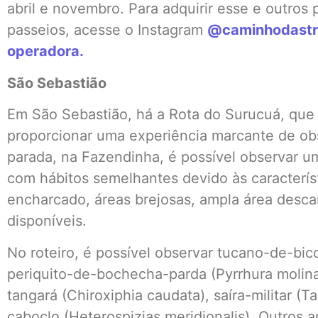
abril e novembro. Para adquirir esse e outros 
passeios, acesse o Instagram
@caminhodastr
operadora.
São Sebastião
Em São Sebastião, há a Rota do Surucuá, que p
proporcionar uma experiência marcante de ob
parada, na Fazendinha, é possível observar 
com hábitos semelhantes devido às caracterís
encharcado, áreas brejosas, ampla área desc
disponíveis.
No roteiro, é possível observar tucano-de-bico
periquito-de-bochecha-parda (Pyrrhura molina
tangará (Chiroxiphia caudata), saíra-militar (
caboclo (Heterospizias meridionalis). Outros 