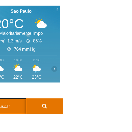
Sao Paulo
20°C
Maioritariamente limpo
1.3 m/s
85%
764
mmHg
:00
10:00
11:00
12:00
13:00
14:00
15:00
16:0
›
°C
22°C
23°C
24°C
25°C
25°C
23°C
20°