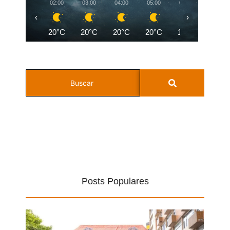
02:00
03:00
04:00
05:00
06:00
07:00
‹
›
20°C
20°C
20°C
20°C
19°C
19°C
Posts Populares