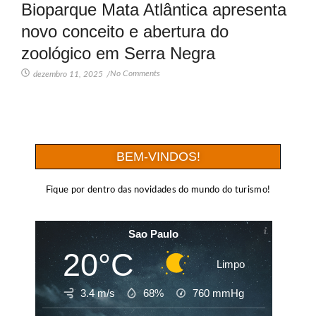
Bioparque Mata Atlântica apresenta
novo conceito e abertura do
zoológico em Serra Negra
No Comments
dezembro 11, 2025
/
BEM-VINDOS!
Fique por dentro das novidades do mundo do turismo!
Sao Paulo
20°C
Limpo
3.4 m/s
68%
760
mmHg