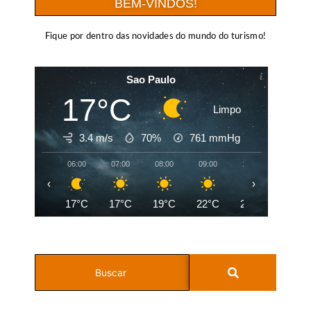
BEM-VINDOS!
Fique por dentro das novidades do mundo do turismo!
Sao Paulo
17°C
Limpo
3.4 m/s
70%
761
mmHg
06:00
07:00
08:00
09:00
10:00
11:00
‹
›
17°C
17°C
19°C
22°C
24°C
26°C