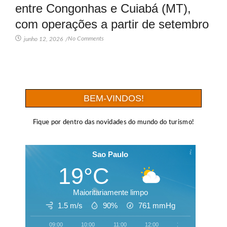
entre Congonhas e Cuiabá (MT),
com operações a partir de setembro
No Comments
junho 12, 2026
/
BEM-VINDOS!
Fique por dentro das novidades do mundo do turismo!
Sao Paulo
19°C
Maioritariamente limpo
1.5 m/s
90%
761
mmHg
09:00
10:00
11:00
12:00
13:00
14:00