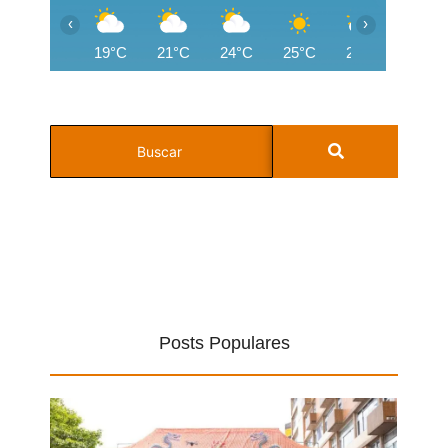
‹
›
19°C
21°C
24°C
25°C
26°C
26°C
Posts Populares