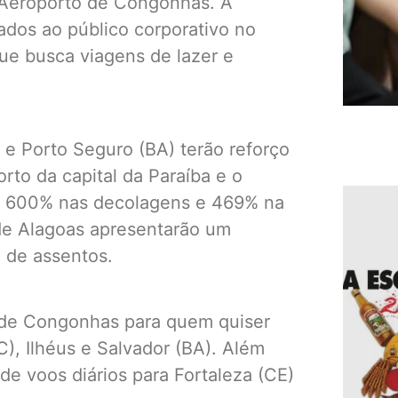
 Aeroporto de Congonhas. A
dos ao público corporativo no
que busca viagens de lazer e
e Porto Seguro (BA) terão reforço
rto da capital da Paraíba e o
e 600% nas decolagens e 469% na
 de Alagoas apresentarão um
 de assentos.
r de Congonhas para quem quiser
C), Ilhéus e Salvador (BA). Além
 de voos diários para Fortaleza (CE)