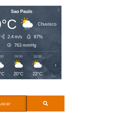
Sao Paulo
9°C
Chuvisco
2.4 m/s
87%
763
mmHg
:00
09:00
10:00
11:00
12:00
13:00
14:00
15:0
›
°C
20°C
22°C
23°C
24°C
25°C
25°C
23°