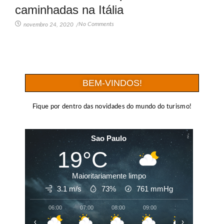
caminhadas na Itália
No Comments
novembro 24, 2020
/
BEM-VINDOS!
Fique por dentro das novidades do mundo do turismo!
Sao Paulo
19°C
Maioritariamente limpo
3.1 m/s
73%
761
mmHg
06:00
07:00
08:00
09:00
10:00
11:00
‹
›