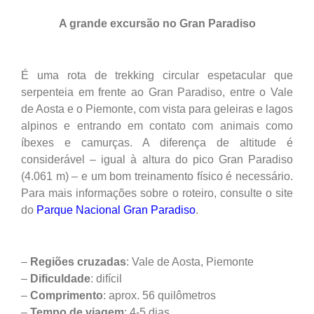
A grande excursão no Gran Paradiso
É uma rota de trekking circular espetacular que
serpenteia em frente ao Gran Paradiso, entre o Vale
de Aosta e o Piemonte, com vista para geleiras e lagos
alpinos e entrando em contato com animais como
íbexes e camurças. A diferença de altitude é
considerável – igual à altura do pico Gran Paradiso
(4.061 m) – e um bom treinamento físico é necessário.
Para mais informações sobre o roteiro, consulte o site
do
Parque Nacional Gran Paradiso
.
–
Regiões
cruzadas
: Vale de Aosta, Piemonte
–
Dificuldade
: difícil
–
Comprimento
: aprox. 56 quilômetros
–
Tempo
de
viagem
: 4-5 dias