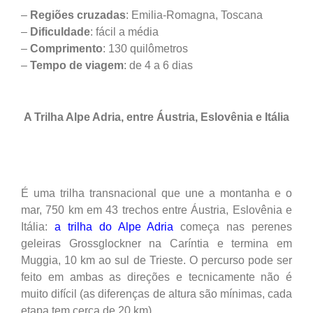
–
Regiões cruzadas
: Emilia-Romagna, Toscana
–
Dificuldade
: fácil a média
–
Comprimento
: 130 quilômetros
–
Tempo de viagem
: de 4 a 6 dias
A Trilha Alpe Adria, entre Áustria, Eslovênia e Itália
É uma trilha transnacional que une a montanha e o
mar, 750 km em 43 trechos entre Áustria, Eslovênia e
Itália:
a trilha do Alpe Adria
começa nas perenes
geleiras Grossglockner na Caríntia e termina em
Muggia, 10 km ao sul de Trieste. O percurso pode ser
feito em ambas as direções e tecnicamente não é
muito difícil (as diferenças de altura são mínimas, cada
etapa tem cerca de 20 km).