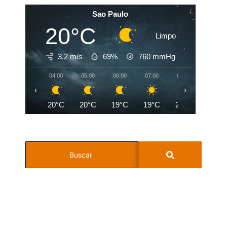
Sao Paulo
20°C
Limpo
3.2 m/s
69%
760
mmHg
04:00
05:00
06:00
07:00
08:00
09:00
‹
›
20°C
20°C
19°C
19°C
21°C
24°C