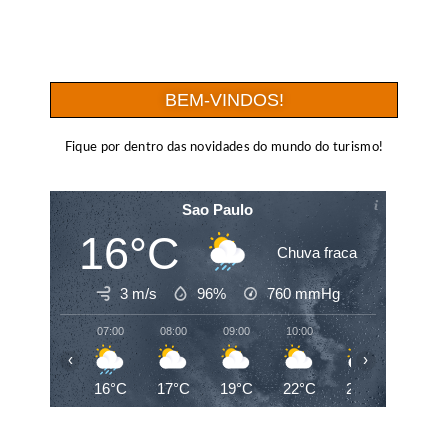
BEM-VINDOS!
Fique por dentro das novidades do mundo do turismo!
Sao Paulo
16°C
Chuva fraca
3 m/s
96%
760
mmHg
07:00
08:00
09:00
10:00
11:00
12:00
‹
›
16°C
17°C
19°C
22°C
24°C
25°C