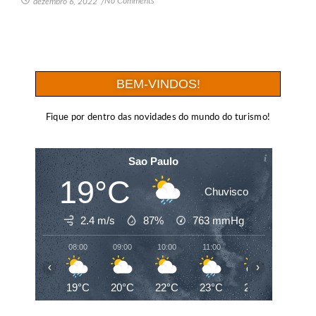
No Comments
dezembro 6, 2022
/
BEM-VINDOS!
Fique por dentro das novidades do mundo do turismo!
Sao Paulo
19°C
Chuvisco
2.4 m/s
87%
763
mmHg
08:00
09:00
10:00
11:00
12:00
13:00
‹
›
19°C
20°C
22°C
23°C
24°C
25°C