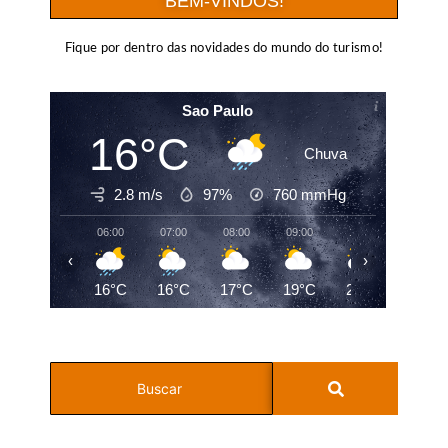
BEM-VINDOS!
Fique por dentro das novidades do mundo do turismo!
Sao Paulo
16°C
Chuva
2.8 m/s
97%
760
mmHg
06:00
07:00
08:00
09:00
10:00
11:00
‹
›
16°C
16°C
17°C
19°C
22°C
24°C