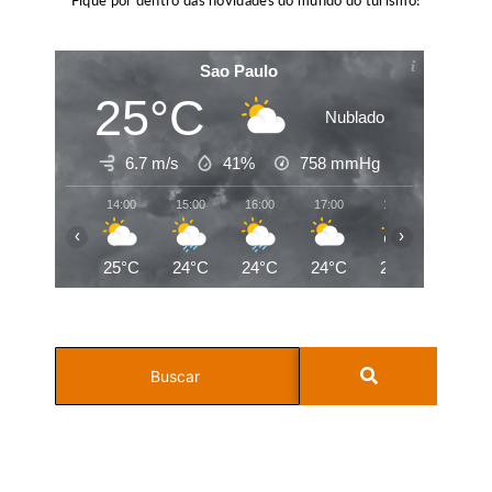
Fique por dentro das novidades do mundo do turismo!
Sao Paulo
25°C
Nublado
6.7 m/s
41%
758
mmHg
14:00
15:00
16:00
17:00
18:00
19:00
‹
›
25°C
24°C
24°C
24°C
22°C
21°C