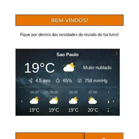
BEM-VINDOS!
Fique por dentro das novidades do mundo do turismo!
Sao Paulo
19°C
Muito nublado
4.5 m/s
65%
758
mmHg
04:00
05:00
06:00
07:00
08:00
09:00
‹
›
19°C
19°C
19°C
20°C
21°C
23°C