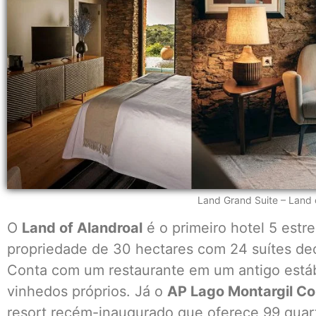
Land Grand Suite – Land 
O
Land of Alandroal
é o primeiro hotel 5 estr
propriedade de 30 hectares com 24 suítes dec
Conta com um restaurante em um antigo estáb
vinhedos próprios. Já o
AP Lago Montargil C
resort recém-inaugurado que oferece 99 quarto