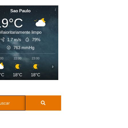
Sao Paulo
19°C
Maioritariamente limpo
1.7 m/s
79%
763
mmHg
:00
22:00
23:00
00:00
01:00
02:00
03:00
04:0
›
°C
18°C
18°C
17°C
17°C
17°C
17°C
17°