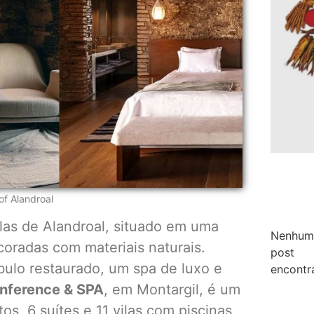
of Alandroal
elas de Alandroal, situado em uma
Nenhum
oradas com materiais naturais.
post
ulo restaurado, um spa de luxo e
encontr
onference & SPA
, em Montargil, é um
s, 6 suítes e 11 vilas com piscinas