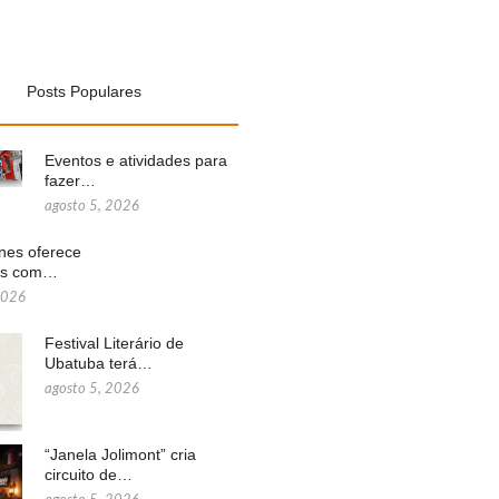
Posts Populares
Eventos e atividades para
fazer…
agosto 5, 2026
ines oferece
ns com…
2026
Festival Literário de
Ubatuba terá…
agosto 5, 2026
“Janela Jolimont” cria
circuito de…