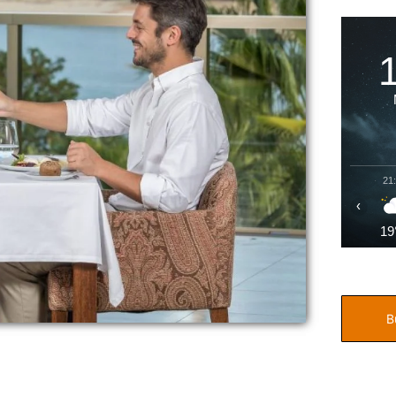
21
‹
19