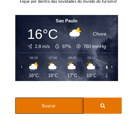
Fique por dentro das novidades do mundo do turismo!
Sao Paulo
16°C
Chuva
2.8 m/s
97%
760
mmHg
06:00
07:00
08:00
09:00
10:00
11:00
‹
›
16°C
16°C
17°C
19°C
22°C
24°C