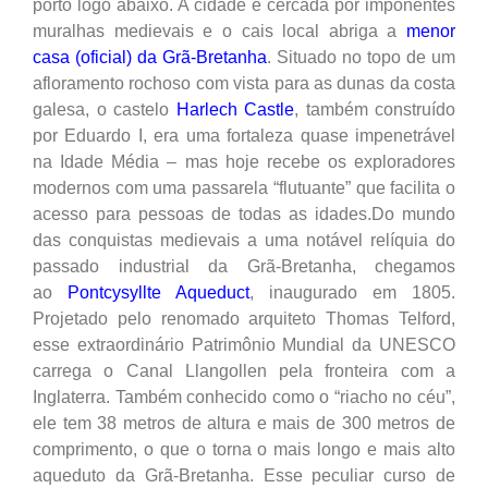
porto logo abaixo. A cidade é cercada por imponentes
muralhas medievais e o cais local abriga a
menor
casa (oficial) da Grã-Bretanha
. Situado no topo de um
afloramento rochoso com vista para as dunas da costa
galesa, o castelo
Harlech Castle
, também construído
por Eduardo I, era uma fortaleza quase impenetrável
na Idade Média – mas hoje recebe os exploradores
modernos com uma passarela “flutuante” que facilita o
acesso para pessoas de todas as idades.Do mundo
das conquistas medievais a uma notável relíquia do
passado industrial da Grã-Bretanha, chegamos
ao
Pontcysyllte Aqueduct
, inaugurado em 1805.
Projetado pelo renomado arquiteto Thomas Telford,
esse extraordinário Patrimônio Mundial da UNESCO
carrega o Canal Llangollen pela fronteira com a
Inglaterra. Também conhecido como o “riacho no céu”,
ele tem 38 metros de altura e mais de 300 metros de
comprimento, o que o torna o mais longo e mais alto
aqueduto da Grã-Bretanha. Esse peculiar curso de