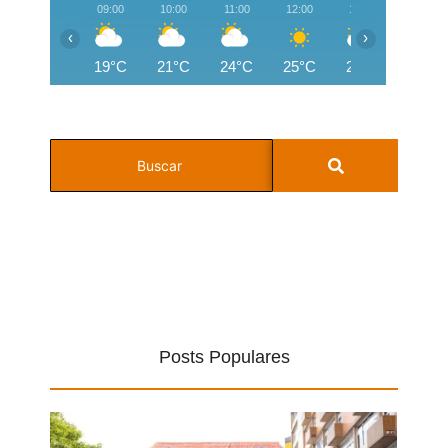
09:00
10:00
11:00
12:00
13:00
14:00
‹
›
19°C
21°C
24°C
25°C
26°C
26°C
Posts Populares