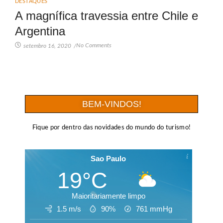
DESTAQUES
A magnífica travessia entre Chile e
Argentina
No Comments
setembro 16, 2020
/
BEM-VINDOS!
Fique por dentro das novidades do mundo do turismo!
Sao Paulo
19°C
Maioritariamente limpo
1.5 m/s
90%
761
mmHg