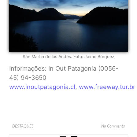
San Martín de los Andes. Foto: Jaime Bórquez
Informações: In Out Patagonia (0056-
45) 94-3650
www.inoutpatagonia.cl
,
www.freeway.tur.br
DESTAQUES
No Comments