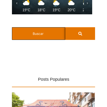
‹
›
19°C
18°C
19°C
20°C
22°C
23°C
Posts Populares