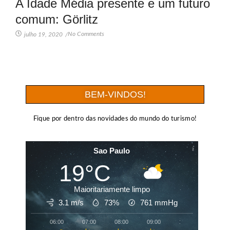
A Idade Média presente e um futuro
comum: Görlitz
No Comments
julho 19, 2020
/
BEM-VINDOS!
Fique por dentro das novidades do mundo do turismo!
Sao Paulo
19°C
Maioritariamente limpo
3.1 m/s
73%
761
mmHg
06:00
07:00
08:00
09:00
10:00
11:00