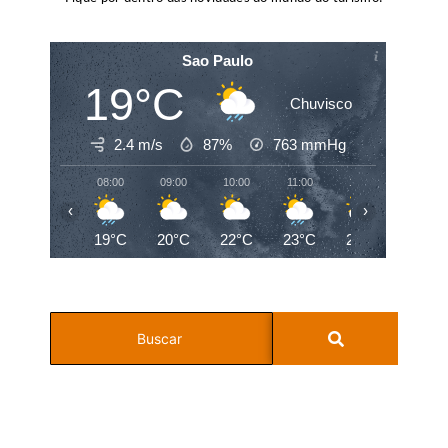
Sao Paulo
19°C
Chuvisco
2.4 m/s
87%
763
mmHg
08:00
09:00
10:00
11:00
12:00
13:00
‹
›
19°C
20°C
22°C
23°C
24°C
25°C