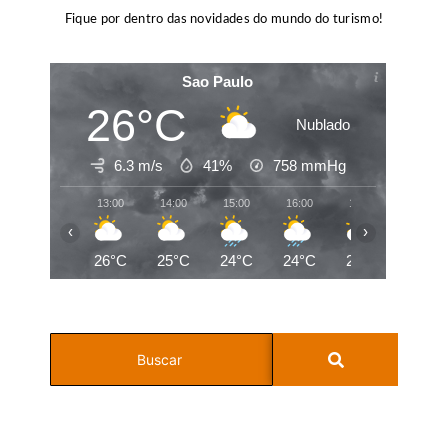
Fique por dentro das novidades do mundo do turismo!
Sao Paulo
26°C
Nublado
6.3 m/s
41%
758
mmHg
13:00
14:00
15:00
16:00
17:00
18:00
‹
›
26°C
25°C
24°C
24°C
24°C
22°C