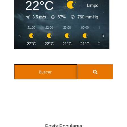
22°C
Limpo
3.5 m/s
67%
760
mmHg
21:00
22:00
23:00
00:00
01:00
02:00
‹
›
22°C
22°C
21°C
21°C
20°C
20°C
Posts Populares