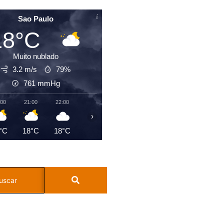
Sao Paulo
18°C
Muito nublado
3.2 m/s
79%
761
mmHg
:00
21:00
22:00
23:00
00:00
01:00
02:00
03:0
›
°C
18°C
18°C
19°C
18°C
18°C
18°C
18°