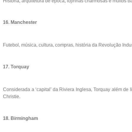
História, arquitetura de época, lojinhas charmosas e muitos ba
16. Manchester
Futebol, música, cultura, compras, história da Revolução Ind
17. Torquay
Considerada a ‘capital’ da Riviera Inglesa, Torquay além de 
Christie.
18. Birmingham