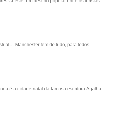
res Chester um destino popular entre os turistas.
ustrial… Manchester tem de tudo, para todos.
linda é a cidade natal da famosa escritora Agatha