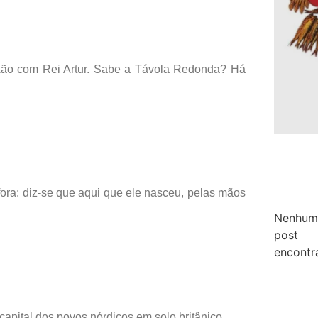
nexão com Rei Artur. Sabe a Távola Redonda? Há
 fora: diz-se que aqui que ele nasceu, pelas mãos
Nenhum
post
encontr
capital dos povos nórdicos em solo britânico.