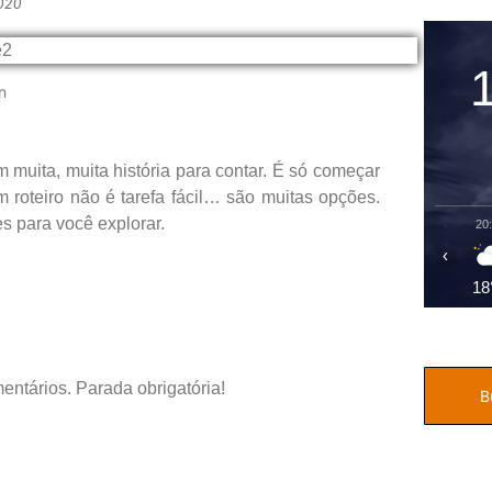
2020
in
m muita, muita história para contar. É só começar
roteiro não é tarefa fácil… são muitas opções.
es para você explorar.
20
‹
18
entários. Parada obrigatória!