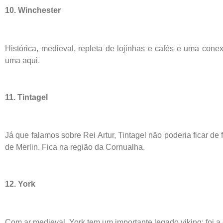
10. Winchester
Histórica, medieval, repleta de lojinhas e cafés e uma co
uma aqui.
11. Tintagel
Já que falamos sobre Rei Artur, Tintagel não poderia ficar de
de Merlin. Fica na região da Cornualha.
12. York
Com ar medieval, York tem um importante legado viking: foi a 