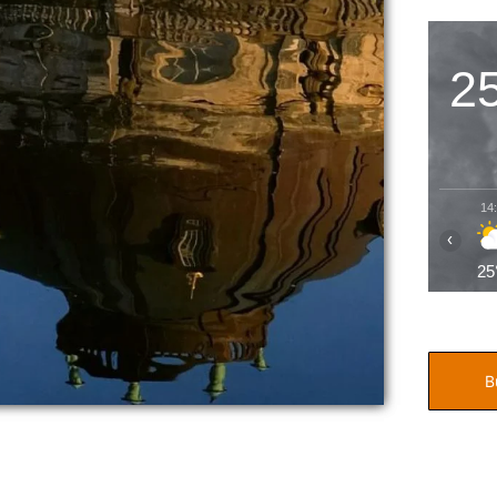
2
14
‹
25