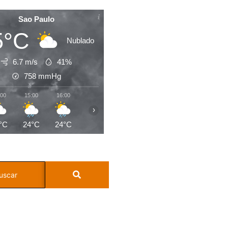
Sao Paulo
5°C
Nublado
6.7 m/s
41%
758
mmHg
:00
15:00
16:00
17:00
18:00
19:00
20:00
21:0
›
°C
24°C
24°C
24°C
22°C
21°C
20°C
20°