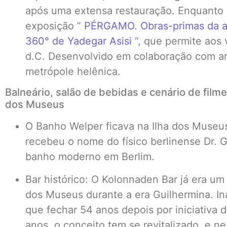
após uma extensa restauração. Enquanto is
exposição ”
PÉRGAMO. Obras-primas da a
360° de Yadegar Asisi
“, que permite aos v
d.C. Desenvolvido em colaboração com ar
metrópole helênica.
Balneário, salão de bebidas e cenário de filme
dos Museus
O Banho Welper ficava na Ilha dos Museus
recebeu o nome do físico berlinense Dr. 
banho moderno em Berlim.
Bar histórico: O Kolonnaden Bar já era um
dos Museus durante a era Guilhermina. In
que fechar 54 anos depois por iniciativa d
anos, o conceito tem se revitalizado, e n