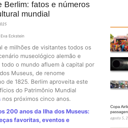
 Berlim: fatos e números
ltural mundial
2025
 Eva Eckstein
 e milhões de visitantes todos os
 cenário museológico alemão e
e todo o mundo afluem à capital por
a dos Museus, de renome
ho de 1825. Berlim aproveita este
ifícios do Patrimônio Mundial
s
nos próximos cinco anos.
Copa Airl
dos 200 anos da Ilha dos Museus:
passage
agosto 5, 
peças favoritas, eventos e