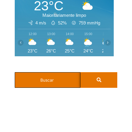
23°C
Maioritariamente limpo
4 m/s
52%
759
mmHg
12:00
13:00
14:00
15:00
16:00
17:00
‹
›
23°C
26°C
25°C
24°C
24°C
24°C