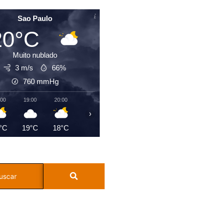
Sao Paulo
20°C
Muito nublado
3 m/s
66%
760
mmHg
:00
19:00
20:00
21:00
22:00
23:00
00:00
01:0
›
°C
19°C
18°C
18°C
18°C
19°C
18°C
18°