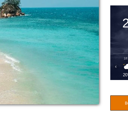
18
‹
20