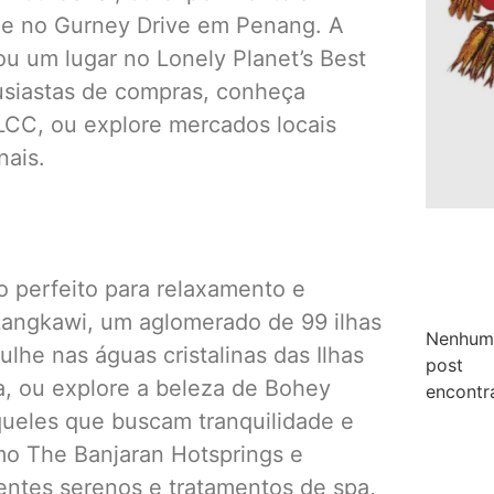
 e no Gurney Drive em Penang. A
u um lugar no Lonely Planet’s Best
tusiastas de compras, conheça
LCC, ou explore mercados locais
nais.
io perfeito para relaxamento e
Langkawi, um aglomerado de 99 ilhas
Nenhum
ulhe nas águas cristalinas das Ilhas
post
a, ou explore a beleza de Bohey
encontr
queles que buscam tranquilidade e
mo The Banjaran Hotsprings e
ntes serenos e tratamentos de spa,