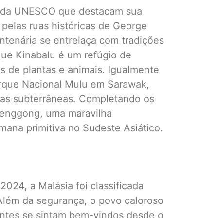
is da UNESCO que destacam sua
e pelas ruas históricas de George
ntenária se entrelaça com tradições
rque Kinabalu é um refúgio de
s de plantas e animais. Igualmente
arque Nacional Mulu em Sarawak,
ras subterrâneas. Completando os
Lenggong, uma maravilha
umana primitiva no Sudeste Asiático.
024, a Malásia foi classificada
Além da segurança, o povo caloroso
tantes se sintam bem-vindos desde o