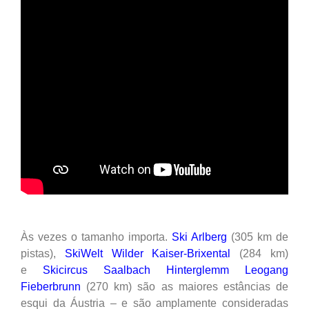
Às vezes o tamanho importa.
Ski Arlberg
(305 km de
pistas),
SkiWelt Wilder Kaiser-Brixental
(284 km)
e
Skicircus Saalbach Hinterglemm Leogang
Fieberbrunn
(270 km) são as maiores estâncias de
esqui da Áustria – e são amplamente consideradas