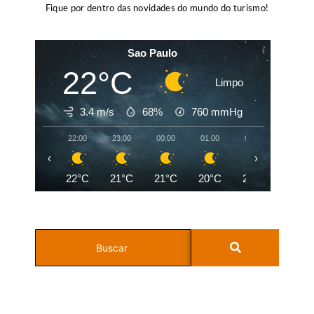
Fique por dentro das novidades do mundo do turismo!
Sao Paulo
22°C
Limpo
3.4 m/s
68%
760
mmHg
22:00
23:00
00:00
01:00
02:00
03:00
‹
›
22°C
21°C
21°C
20°C
20°C
20°C